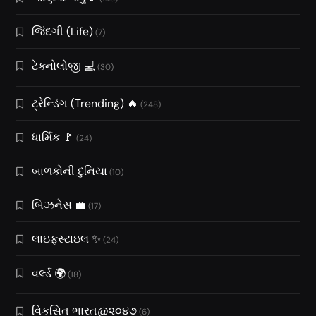
જિંદગી (Life)
(7)
ટેક્નોલોજી 💻
(30)
ટ્રેન્ડિંગ (Trending) 🔥
(248)
ધાર્મિક 🚩
(24)
બાળકોની દુનિયા
(10)
બિઝનેસ 💼
(17)
લાઇફસ્ટાઇલ ✨
(24)
વર્લ્ડ 🌍
(18)
વિકસિત ભારત@૨૦૪૭
(6)