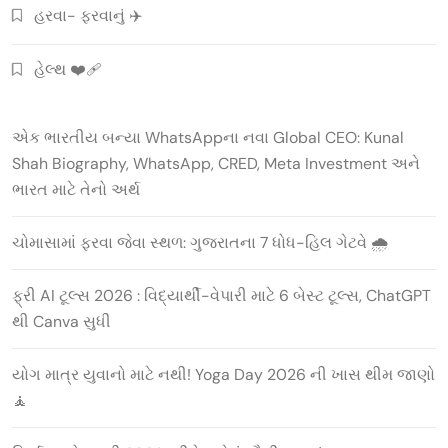
હરવા- ફરવાનું ✈️
હેલ્થ ❤️‍🩹
એક ભારતીય બન્યા WhatsAppના નવા Global CEO: Kunal
Shah Biography, WhatsApp, CRED, Meta Investment અને
ભારત માટે તેનો અર્થ
ચોમાસામાં ફરવા જેવા સ્થળ: ગુજરાતના 7 ધોધ-હિલ ગેટવે 🌧️
ફ્રી AI ટૂલ્સ 2026 : વિદ્યાર્થી-વેપારી માટે 6 બેસ્ટ ટૂલ્સ, ChatGPT
થી Canva સુધી
યોગ માત્ર યુવાનો માટે નથી! Yoga Day 2026 ની ખાસ થીમ જાણો
🧘