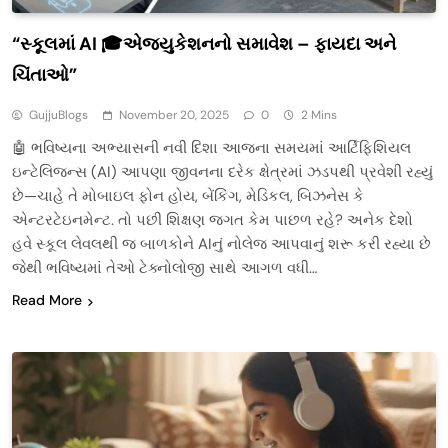
“સ્કૂલમાં AI 🎓એજ્યુકેશનનો સમાવેશ – ફાયદા અને
ચિંતાઓ”
GujjuBlogs
November 20, 2025
0
2 Mins
🤖 ભવિષ્યના અભ્યાસની નવી દિશા આજના સમયમાં આર્ટિફિશિયલ
ઇન્ટેલિજન્સ (AI) આપણા જીવનના દરેક ક્ષેત્રમાં ઝડપથી પ્રવેશી રહ્યું
છે—ચાહે તે મોબાઇલ ફોન હોય, બેંકિંગ, મેડિકલ, બિઝનેસ કે
એન્ટરટેઇનમેન્ટ. તો પછી શિક્ષણ જગત કેમ પાછળ રહે? અનેક દેશો
હવે સ્કૂલ લેવલથી જ બાળકોને AIનું નોલેજ આપવાનું શરૂ કરી રહ્યા છે
જેથી ભવિષ્યમાં તેઓ ટેક્નોલોજી સાથે આગળ વધી…
Read More