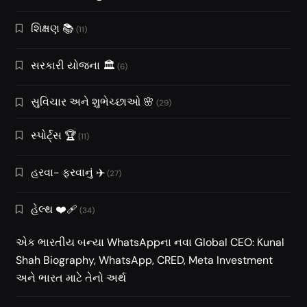
શિક્ષણ 📚
(11)
સરકારી યોજના 🏛️
(6)
સુવિચાર અને શુભેચ્છાઓ 🌸
(29)
સ્પોર્ટ્સ 🏆
(11)
હરવા- ફરવાનું ✈️
(27)
હેલ્થ ❤️‍🩹
(34)
એક ભારતીય બન્યા WhatsAppના નવા Global CEO: Kunal
Shah Biography, WhatsApp, CRED, Meta Investment
અને ભારત માટે તેનો અર્થ