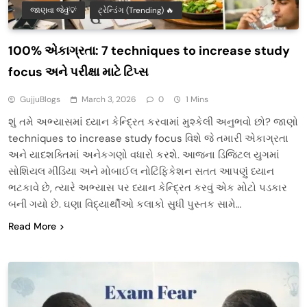
જાણવા જેવું💡
ટ્રેન્ડિંગ (Trending) 🔥
100% એકાગ્રતા: 7 techniques to increase study
focus અને પરીક્ષા માટે ટિપ્સ
GujjuBlogs
March 3, 2026
0
1 Mins
શું તમે અભ્યાસમાં ધ્યાન કેન્દ્રિત કરવામાં મુશ્કેલી અનુભવો છો? જાણો
techniques to increase study focus વિશે જે તમારી એકાગ્રતા
અને યાદશક્તિમાં અનેકગણો વધારો કરશે. આજના ડિજિટલ યુગમાં
સોશિયલ મીડિયા અને મોબાઈલ નોટિફિકેશન સતત આપણું ધ્યાન
ભટકાવે છે, ત્યારે અભ્યાસ પર ધ્યાન કેન્દ્રિત કરવું એક મોટો પડકાર
બની ગયો છે. ઘણા વિદ્યાર્થીઓ કલાકો સુધી પુસ્તક સામે…
Read More