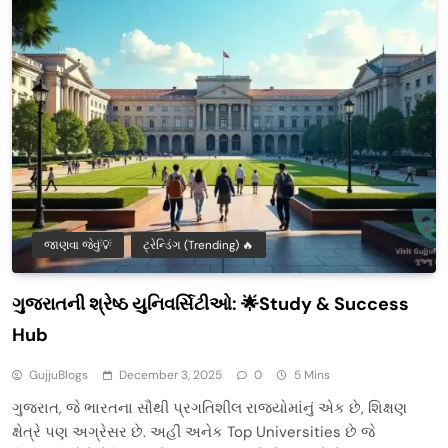
જાણવા જેવું💡
ટ્રેન્ડિંગ (Trending) 🔥
ગુજરાતની શ્રેષ્ઠ યુનિવર્સિટીઓ: 🌟Study & Success
Hub
GujjuBlogs
December 3, 2025
0
5 Mins
ગુજરાત, જે ભારતના સૌથી પ્રગતિશીલ રાજ્યોમાંનું એક છે, શિક્ષણ
ક્ષેત્રે પણ અગ્રેસર છે. અહીં અનેક Top Universities છે જે