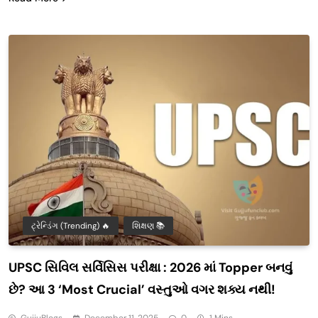
ટ્રેન્ડિંગ (Trending) 🔥
શિક્ષણ 📚
UPSC સિવિલ સર્વિસિસ પરીક્ષા : 2026 માં Topper બનવું
છે? આ 3 ‘Most Crucial’ વસ્તુઓ વગર શક્ય નથી!
GujjuBlogs
December 11, 2025
0
1 Mins