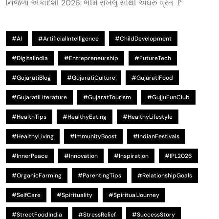
નિર્જળા એકાદશી 2026: ભીમે રાખેલું સૌથી અઘરું વ્રત 🚩
#AI
#ArtificialIntelligence
#ChildDevelopment
#DigitalIndia
#Entrepreneurship
#FutureTech
#GujaratiBlog
#GujaratiCulture
#GujaratiFood
#GujaratiLiterature
#GujaratTourism
#GujjuFunClub
#HealthTips
#HealthyEating
#HealthyLifestyle
#HealthyLiving
#ImmunityBoost
#IndianFestivals
#InnerPeace
#Innovation
#Inspiration
#IPL2026
#OrganicFarming
#ParentingTips
#RelationshipGoals
#SelfCare
#Spirituality
#SpiritualJourney
#StreetFoodIndia
#StressRelief
#SuccessStory