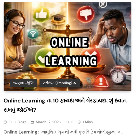
જાણવા જેવું💡
ટ્રેન્ડિંગ (Trending) 🔥
Online Learning ના 10 ફાયદા અને ગેરફાયદા: શું ધ્યાન
રાખવું જોઈએ?
GujjuBlogs
March 12, 2026
0
1 Mins
Online Learning : આધુનિક યુગની નવી ક્રાંતિ ટેકનોલોજીના આ