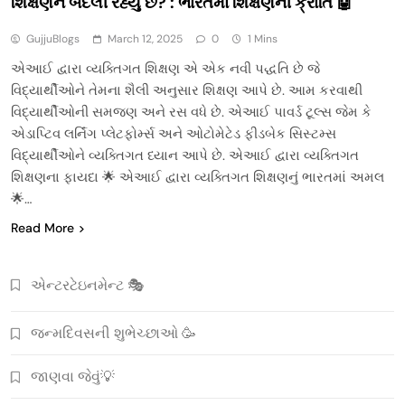
શિક્ષણને બદલી રહ્યું છે? : ભારતમાં શિક્ષણની ક્રાંતિ 🤖
GujjuBlogs
March 12, 2025
0
1 Mins
એઆઈ દ્વારા વ્યક્તિગત શિક્ષણ એ એક નવી પદ્ધતિ છે જે
વિદ્યાર્થીઓને તેમના શૈલી અનુસાર શિક્ષણ આપે છે. આમ કરવાથી
વિદ્યાર્થીઓની સમજણ અને રસ વધે છે. એઆઈ પાવર્ડ ટૂલ્સ જેમ કે
એડાપ્ટિવ લર્નિંગ પ્લેટફોર્મ્સ અને ઓટોમેટેડ ફીડબેક સિસ્ટમ્સ
વિદ્યાર્થીઓને વ્યક્તિગત ધ્યાન આપે છે. એઆઈ દ્વારા વ્યક્તિગત
શિક્ષણના ફાયદા 🌟 એઆઈ દ્વારા વ્યક્તિગત શિક્ષણનું ભારતમાં અમલ
🌟…
Read More
એન્ટરટેઇનમેન્ટ 🎭
જન્મદિવસની શુભેચ્છાઓ 🥳
જાણવા જેવું💡