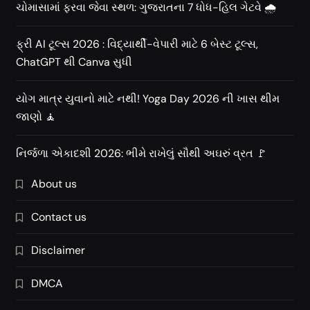
ચોમાસામાં ફરવા જેવા સ્થળ: ગુજરાતના 7 ધોધ-હિલ ગેટવે 🌧️
ફ્રી AI ટૂલ્સ 2026 : વિદ્યાર્થી-વેપારી માટે 6 બેસ્ટ ટૂલ્સ,
ChatGPT થી Canva સુધી
યોગ માત્ર યુવાનો માટે નથી! Yoga Day 2026 ની ખાસ થીમ
જાણો 🧘
નિર્જળા એકાદશી 2026: ભીમે રાખેલું સૌથી અઘરું વ્રત 🚩
About us
Contact us
Disclaimer
DMCA