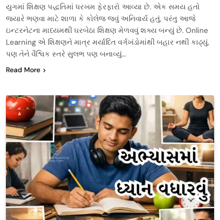
યુગમાં શિક્ષણ પદ્ધતિમાં ધરખમ ફેરફારો આવ્યા છે. એક સમય હતો
જ્યારે ભણવા માટે શાળા કે કોલેજ જવું અનિવાર્ય હતું, પરંતુ આજે
ઇન્ટરનેટના માધ્યમથી ઘરબેઠા શિક્ષણ મેળવવું શક્ય બન્યું છે. Online
Learning એ શિક્ષણને માત્ર મર્યાદિત વર્ગખંડોમાંથી બહાર નથી કાઢ્યું,
પણ તેને વૈશ્વિક સ્તરે સુલભ પણ બનાવ્યું…
Read More