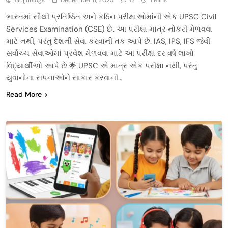
ભારતમાં સૌથી પ્રતિષ્ઠિત અને કઠિન પરીક્ષાઓમાંની એક UPSC Civil
Services Examination (CSE) છે. આ પરીક્ષા માત્ર નોકરી મેળવવા
માટે નથી, પરંતુ દેશની સેવા કરવાની તક આપે છે. IAS, IPS, IFS જેવી
સર્વોચ્ચ સેવાઓમાં પ્રવેશ મેળવવા માટે આ પરીક્ષા દર વર્ષે લાખો
વિદ્યાર્થીઓ આપે છે.🌟 UPSC એ માત્ર એક પરીક્ષા નથી, પરંતુ
યુવાનોના સપનાઓને સાકાર કરવાની…
Read More