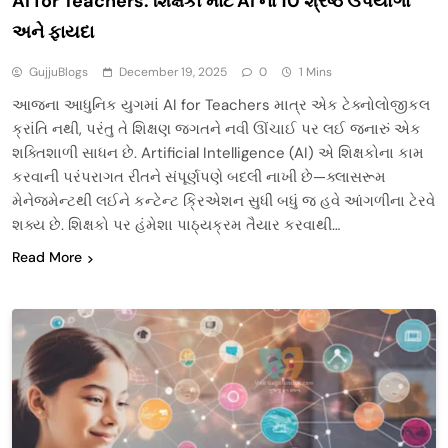
AI for Teachers: શિક્ષકો માટે AI ના 10 શ્રેષ્ઠ ઉપયોગો
અને ફાયદા
GujjuBlogs
December 19, 2025
0
1 Mins
આજના આધુનિક યુગમાં AI for Teachers માત્ર એક ટેક્નોલોજીકલ
ક્રાંતિ નથી, પરંતુ તે શિક્ષણ જગતને નવી ઊંચાઈ પર લઈ જનારું એક
શક્તિશાળી સાધન છે. Artificial Intelligence (AI) એ શિક્ષકોના કામ
કરવાની પરંપરાગત રીતને સંપૂર્ણપણે બદલી નાખી છે—ક્લાસરૂમ
મેનેજમેન્ટથી લઈને કન્ટેન્ટ ક્રિએશન સુધી બધું જ હવે આંગળીના ટેરવે
શક્ય છે. શિક્ષકો પર હંમેશા પાઠ્યક્રમ તૈયાર કરવાથી…
Read More