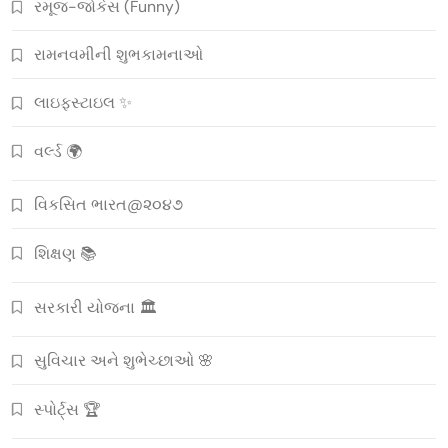
રમૂજ-જોકેસ (Funny)
રામનવમીની શુભકામનાઓ
લાઇફસ્ટાઇલ ✨
વર્લ્ડ 🌍
વિકસિત ભારત@૨૦૪૭
શિક્ષણ 📚
સરકારી યોજના 🏛️
સુવિચાર અને શુભેચ્છાઓ 🌸
સ્પોર્ટ્સ 🏆