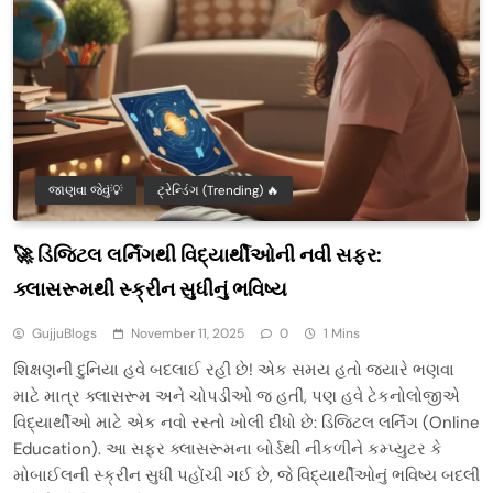
જાણવા જેવું💡
ટ્રેન્ડિંગ (Trending) 🔥
🚀 ડિજિટલ લર્નિંગથી વિદ્યાર્થીઓની નવી સફર:
ક્લાસરૂમથી સ્ક્રીન સુધીનું ભવિષ્ય
GujjuBlogs
November 11, 2025
0
1 Mins
શિક્ષણની દુનિયા હવે બદલાઈ રહી છે! એક સમય હતો જ્યારે ભણવા
માટે માત્ર ક્લાસરૂમ અને ચોપડીઓ જ હતી, પણ હવે ટેકનોલોજીએ
વિદ્યાર્થીઓ માટે એક નવો રસ્તો ખોલી દીધો છે: ડિજિટલ લર્નિંગ (Online
Education). આ સફર ક્લાસરૂમના બોર્ડથી નીકળીને કમ્પ્યુટર કે
મોબાઈલની સ્ક્રીન સુધી પહોંચી ગઈ છે, જે વિદ્યાર્થીઓનું ભવિષ્ય બદલી