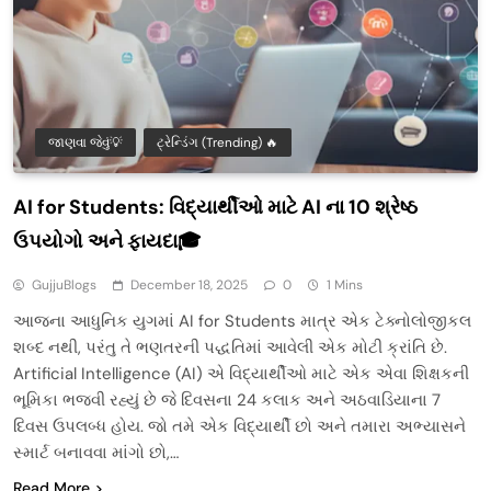
જાણવા જેવું💡
ટ્રેન્ડિંગ (Trending) 🔥
AI for Students: વિદ્યાર્થીઓ માટે AI ના 10 શ્રેષ્ઠ
ઉપયોગો અને ફાયદા🎓
GujjuBlogs
December 18, 2025
0
1 Mins
આજના આધુનિક યુગમાં AI for Students માત્ર એક ટેક્નોલોજીકલ
શબ્દ નથી, પરંતુ તે ભણતરની પદ્ધતિમાં આવેલી એક મોટી ક્રાંતિ છે.
Artificial Intelligence (AI) એ વિદ્યાર્થીઓ માટે એક એવા શિક્ષકની
ભૂમિકા ભજવી રહ્યું છે જે દિવસના 24 કલાક અને અઠવાડિયાના 7
દિવસ ઉપલબ્ધ હોય. જો તમે એક વિદ્યાર્થી છો અને તમારા અભ્યાસને
સ્માર્ટ બનાવવા માંગો છો,…
Read More