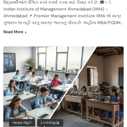
વિદ્યાર્થીઓને વૈશ્વિક સ્તરે સ્પર્ધા કરવા માટે તૈયાર કરે છે. 🎓✨ 1.
Indian Institute of Management Ahmedabad (IIMA) –
Ahmedabad 📌 Premier Management Institute IIMA એ માત્ર
ગુજરાત જ નહીં પરંતુ સમગ્ર ભારતનું ગૌરવ છે. અહીંના MBA/PGDM…
Read More
જાણવા જેવું💡
ટેક્નોલોજી 💻