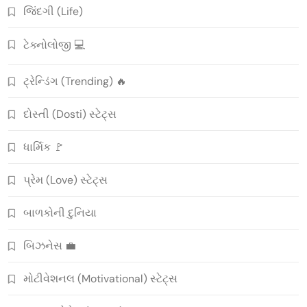
જિંદગી (Life)
ટેક્નોલોજી 💻
ટ્રેન્ડિંગ (Trending) 🔥
દોસ્તી (Dosti) સ્ટેટ્સ
ધાર્મિક 🚩
પ્રેમ (Love) સ્ટેટ્સ
બાળકોની દુનિયા
બિઝનેસ 💼
મોટીવેશનલ (Motivational) સ્ટેટ્સ