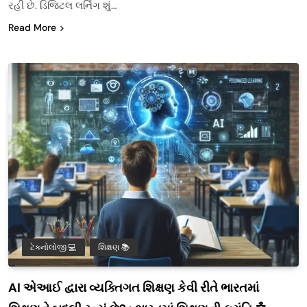
રહી છે. ડિજિટલ લર્નિંગ શું…
Read More
ટેક્નોલોજી 💻
શિક્ષણ 📚
AI એઆઈ દ્વારા વ્યક્તિગત શિક્ષણ કેવી રીતે ભારતમાં