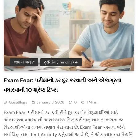
જાણવા જેવું💡
ટ્રેન્ડિંગ (Trending) 🔥
Exam Fear: પરીક્ષાનો ડર દૂર કરવાની અને એકાગ્રતા
વધારવાની 10 શ્રેષ્ઠ ટિપ્સ
GujjuBlogs
January 8, 2026
0
1 Mins
Exam Fear: પરીક્ષાનો ડર કેવી રીતે દૂર કરવો? વિદ્યાર્થીઓ માટે
એકાગ્રતા વધારવાની અસરકારક ટિપ્સપરીક્ષાનું નામ સાંભળતા જ
વિદ્યાર્થીઓના મનમાં તણાવ પેદા થાય છે. Exam Fear અથવા જેને
મનોવિજ્ઞાનમાં Test Anxiety કહેવામાં આવે છે, તે એક સામાન્ય સ્થિતિ