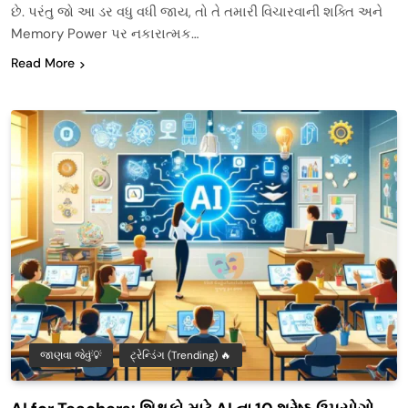
છે. પરંતુ જો આ ડર વધુ વધી જાય, તો તે તમારી વિચારવાની શક્તિ અને
Memory Power પર નકારાત્મક…
Read More
જાણવા જેવું💡
ટ્રેન્ડિંગ (Trending) 🔥