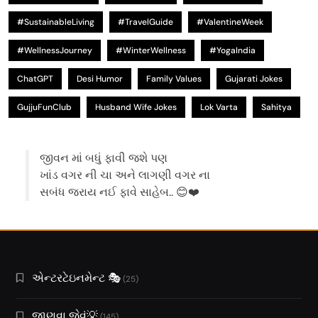
#SustainableLiving
#TravelGuide
#ValentineWeek
#WellnessJourney
#WinterWellness
#YogaIndia
ChatGPT
Desi Humor
Family Values
Gujarati Jokes
GujjuFunClub
Husband Wife Jokes
Lok Varta
Sahitya
જીવન માં બધું ફાવી જશે પણ
ખાંડ વગર ની ચા અને લાગણી વગર ના
સબંધ જરાય નઈ ફાવે સાહેબ.. 😊❤️
એન્ટરટેઇનમેન્ટ 🎭
(25)
જાણવા જેવું💡
(145)