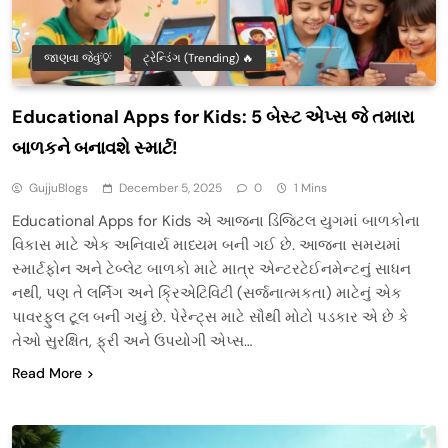
જાણવા જેવું💡
ટ્રેન્ડિંગ (Trending) 🔥
Educational Apps for Kids: 5 બેસ્ટ એપ્સ જે તમારા
બાળકને બનાવશે સ્માર્ટ!
GujjuBlogs
December 5, 2025
0
1 Mins
Educational Apps for Kids એ આજના ડિજિટલ યુગમાં બાળકોના
વિકાસ માટે એક અનિવાર્ય માધ્યમ બની ગઈ છે. આજના સમયમાં
સ્માર્ટફોન અને ટેબ્લેટ બાળકો માટે માત્ર એન્ટરટેઈનમેન્ટનું સાધન
નથી, પણ તે લર્નિંગ અને ક્રિએટિવિટી (સર્જનાત્મકતા) માટેનું એક
પાવરફુલ ટૂલ બની ગયું છે. પેરેન્ટ્સ માટે સૌથી મોટો પડકાર એ છે કે
તેઓ સુરક્ષિત, ફ્રી અને ઉપયોગી એપ્સ…
Read More