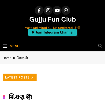
Skip
to
content
Gujju Fun Club
Masti Unlimited, Gujjus Unfiltered! 🎉😃
Join Telegram Channel
MENU
Home
શિક્ષણ 📚
LATEST POSTS 📌
શિક્ષણ 📚