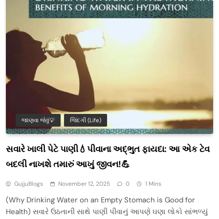
જાણવા જેવું💡
જિંદગી (Life)
સવારે ખાલી પેટે પાણી💧પીવાના અદ્ભુત ફાયદા: આ એક ટેવ
બદલી નાખશે તમારું આખું જીવન!💪
GujjuBlogs
November 12, 2025
0
1 Mins
(Why Drinking Water on an Empty Stomach is Good for
Health) સવારે ઉઠતાની સાથે પાણી પીવાનું આપણે ઘણા લોકો સાંભળ્યું