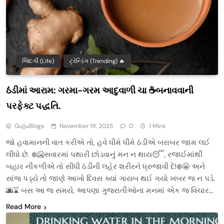
જિંદગી (Life)
ટ્રેન્ડિંગ (Trending) 🔥
ઠંડીમાં આરામ: ગરમા-ગરમ આદુવાળી ચા ☕બનાવવાની
પરફેક્ટ પદ્ધતિ.
GujjuBlogs
November 19, 2025
0
1 Mins
જો હવામાનની વાત કરીએ તો, હવે ધીમે ધીમે ઠંડીએ બરાબર જામ લઈ
લીધો છે. ❄️🥶સવારમાં પથારી છોડવાનું મન ન થાય😴, રજાઈમાંથી
બહાર નીકળીએ તો સીધી ઠંડીની લહેર શરીરને ધ્રુજાવી દે!❄️😬 અને
સાંજ પડ્યે તો જાણે આખો દિવસ ક્યાં ગાયબ થઈ ગયો ખબર જ ન પડે.
🌆⌛ બસ આ જ સમયે, આપણા ગુજરાતીઓના મનમાં એક જ વિચાર…
Read More