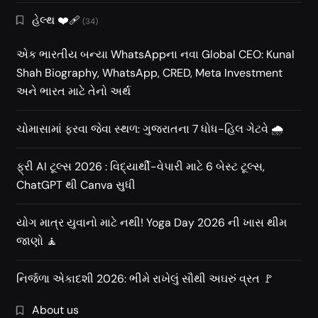
હેલ્થ ❤️‍🩹
(34)
એક ભારતીય બન્યા WhatsAppના નવા Global CEO: Kunal
Shah Biography, WhatsApp, CRED, Meta Investment
અને ભારત માટે તેનો અર્થ
ચોમાસામાં ફરવા જેવા સ્થળ: ગુજરાતના 7 ધોધ-હિલ ગેટવે 🌧️
ફ્રી AI ટૂલ્સ 2026 : વિદ્યાર્થી-વેપારી માટે 6 બેસ્ટ ટૂલ્સ,
ChatGPT થી Canva સુધી
યોગ માત્ર યુવાનો માટે નથી! Yoga Day 2026 ની ખાસ થીમ
જાણો 🧘
નિર્જળા એકાદશી 2026: ભીમે રાખેલું સૌથી અઘરું વ્રત 🚩
About us