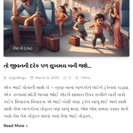
જિંદગી (Life)
તો જીવનની દરેક પળ સુખમય બની જશે…
GujjuBlogs
March 9, 2025
0
1 Mins
એક ભાઈ પોતાની સાથે બે – ત્રણ નાનાં બાળકોને લઈને ટ્રેનમાં ચડ્યા.
એક ડબ્બામાં થોડી જગ્યા જોઈ એટલે સામાન ઉપર રાખીને બારી પાસે
કંઈક વિચારતા વિચારતા એ ભાઈ બેસી ગયા. ટ્રેન ચાલુ થઈ અને સાથે
સાથે પેલા બાળકોના તોફાન પણ ચાલુ થયા. જેમ જેમ સમય પસાર થતો
ગયો તેમ તેમ તોફાન વધતાં ગયાં.પેલા ભાઈ તોફાન…
Read More