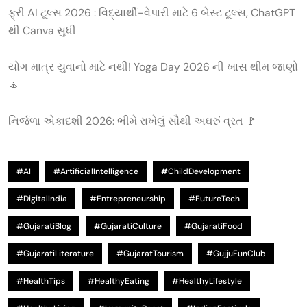
ફ્રી AI ટૂલ્સ 2026 : વિદ્યાર્થી-વેપારી માટે 6 બેસ્ટ ટૂલ્સ, ChatGPT
થી Canva સુધી
યોગ માત્ર યુવાનો માટે નથી! Yoga Day 2026 ની ખાસ થીમ જાણો
🧘
નિર્જળા એકાદશી 2026: ભીમે રાખેલું સૌથી અઘરું વ્રત 🚩
#AI
#ArtificialIntelligence
#ChildDevelopment
#DigitalIndia
#Entrepreneurship
#FutureTech
#GujaratiBlog
#GujaratiCulture
#GujaratiFood
#GujaratiLiterature
#GujaratTourism
#GujjuFunClub
#HealthTips
#HealthyEating
#HealthyLifestyle