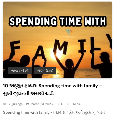
જાણવા જેવું💡
જિંદગી (Life)
10 અદ્ભુત ફાયદા: Spending time with family –
સુખી જીવનની અસલી ચાવી
GujjuBlogs
March 23, 2026
0
1 Mins
Spending time with family ના ફાયદા: પ્રેમ અને સુરક્ષાનું બંધન