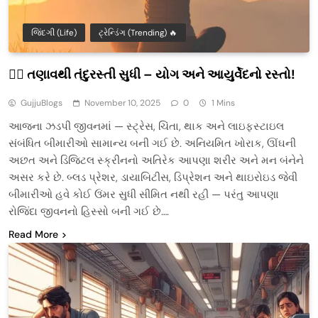
જિંદગી (Life)
ટ્રેન્ડિંગ (Trending) 🔥
🧘‍♂️ તણાવથી તંદુરસ્તી સુધી – યોગ અને આયુર્વેદનો રસ્તો!
GujjuBlogs
November 10, 2025
0
1 Mins
આજના ઝડપી જીવનમાં — સ્ટ્રેસ, ચિંતા, થાક અને લાઇફસ્ટાઇલ
સંબંધિત બીમારીઓ સામાન્ય બની ગઈ છે. અનિયમિત ખોરાક, ઊંઘની
અછત અને ડિજિટલ સ્ક્રીનનો અતિરેક આપણા શરીર અને મન બંનેને
અસર કરે છે. બ્લડ પ્રેશર, ડાયાબિટીસ, ડિપ્રેશન અને થાઇરોઇડ જેવી
બીમારીઓ હવે કોઈ ઉંમર સુધી સીમિત નથી રહી — પરંતુ આપણા
રોજિંદા જીવનનો હિસ્સો બની ગઈ છે….
Read More