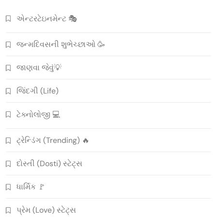
એન્ટરટેઇનમેન્ટ 🎭
જન્મદિવસની શુભેચ્છાઓ 🥳
જાણવા જેવું💡
જિંદગી (Life)
ટેક્નોલોજી 💻
ટ્રેન્ડિંગ (Trending) 🔥
દોસ્તી (Dosti) સ્ટેટ્સ
ધાર્મિક 🚩
પ્રેમ (Love) સ્ટેટ્સ