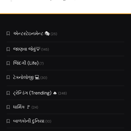
એન્ટરટેઇનમેન્ટ 🎭
(25)
જાણવા જેવું💡
(145)
જિંદગી (Life)
(7)
ટેક્નોલોજી 💻
(30)
ટ્રેન્ડિંગ (Trending) 🔥
(248)
ધાર્મિક 🚩
(24)
બાળકોની દુનિયા
(10)