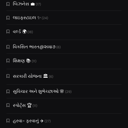
બિઝનેસ 💼
(17)
લાઇફસ્ટાઇલ ✨
(24)
વર્લ્ડ 🌍
(18)
વિકસિત ભારત@૨૦૪૭
(6)
શિક્ષણ 📚
(11)
સરકારી યોજના 🏛️
(6)
સુવિચાર અને શુભેચ્છાઓ 🌸
(29)
સ્પોર્ટ્સ 🏆
(11)
હરવા- ફરવાનું ✈️
(27)