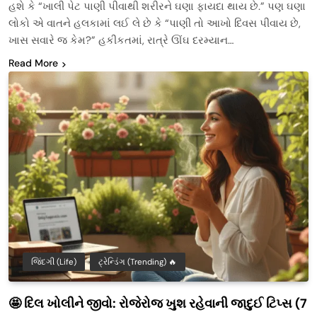
હશે કે “ખાલી પેટ પાણી પીવાથી શરીરને ઘણા ફાયદા થાય છે.” પણ ઘણા
લોકો એ વાતને હલકામાં લઈ લે છે કે “પાણી તો આખો દિવસ પીવાય છે,
ખાસ સવારે જ કેમ?” હકીકતમાં, રાત્રે ઊંઘ દરમ્યાન…
Read More
જિંદગી (Life)
ટ્રેન્ડિંગ (Trending) 🔥
🤩 દિલ ખોલીને જીવો: રોજેરોજ ખુશ રહેવાની જાદુઈ ટિપ્સ (7