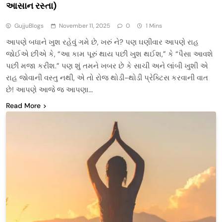
આસાન રસ્તા)
GujjuBlogs
November 11, 2025
0
1 Mins
આપણે બધાને ખુશ રહેવું ગમે છે, ખરું ને? પણ ઘણીવાર આપણે રાહ
જોઈએ છીએ કે, “આ કામ પૂરું થાય પછી ખુશ થઈશ,” કે “પૈસા આવશે
પછી મજા કરીશ.” પણ શું તમને ખબર છે કે સાચી અને લાંબી ખુશી એ
રાહ જોવાની વસ્તુ નથી, એ તો રોજ થોડી-થોડી પ્રેક્ટિસ કરવાની વાત
છે! આપણે આજે જ આપણા…
Read More