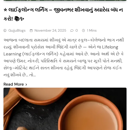
⭐ લાઈફલૉન્ગ લર્નિંગ – જીવનભર શીખવાનું ક્યારેય બંધ ન
કરો! 📚✨
GujjuBlogs
November 24, 2025
0
1 Mins
આજના બદલાતા સમયમાં શીખવું એ માત્ર સ્કૂલ–કોલેજનો ભાગ નથી
રહ્યું. શીખવાની પ્રોસેસ આખી જિંદગી ચાલે છે — એને જ Lifelong
Learning (લાઈફલૉન્ગ લર્નિંગ) કહેવામાં આવે છે. આનો અર્થ એ છે કે
આપણે ઉંમર, નોકરી, પરિસ્થિતિ કે સમયને બાજુ પર મૂકી પોતે મનથી,
સેલ્ફ-મોટિવેટ થઈને સતત શીખતા રહેવું. જિંદગી આપણને રોજ કંઈક
નવું શીખવે છે… તો…
Read More