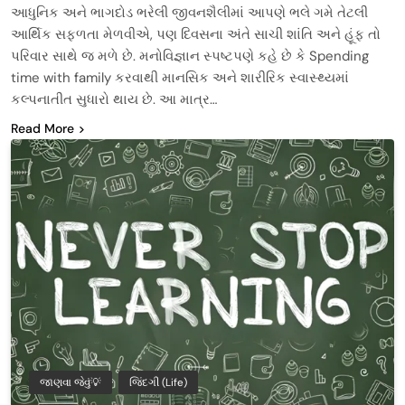
આધુનિક અને ભાગદોડ ભરેલી જીવનશૈલીમાં આપણે ભલે ગમે તેટલી
આર્થિક સફળતા મેળવીએ, પણ દિવસના અંતે સાચી શાંતિ અને હૂંફ તો
પરિવાર સાથે જ મળે છે. મનોવિજ્ઞાન સ્પષ્ટપણે કહે છે કે Spending
time with family કરવાથી માનસિક અને શારીરિક સ્વાસ્થ્યમાં
કલ્પનાતીત સુધારો થાય છે. આ માત્ર…
Read More
જાણવા જેવું💡
જિંદગી (Life)