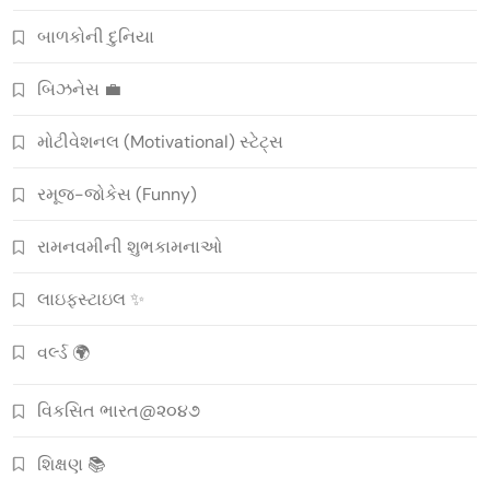
બાળકોની દુનિયા
બિઝનેસ 💼
મોટીવેશનલ (Motivational) સ્ટેટ્સ
રમૂજ-જોકેસ (Funny)
રામનવમીની શુભકામનાઓ
લાઇફસ્ટાઇલ ✨
વર્લ્ડ 🌍
વિકસિત ભારત@૨૦૪૭
શિક્ષણ 📚