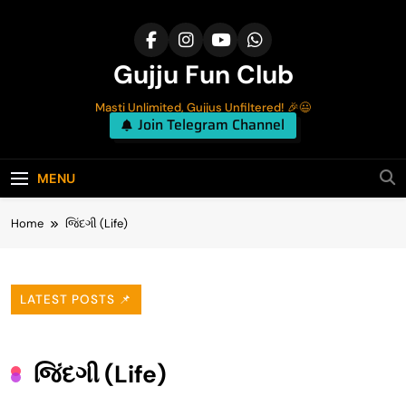
Skip
to
content
Gujju Fun Club
Masti Unlimited, Gujjus Unfiltered! 🎉😃
Join Telegram Channel
MENU
Home
જિંદગી (Life)
LATEST POSTS 📌
જિંદગી (Life)