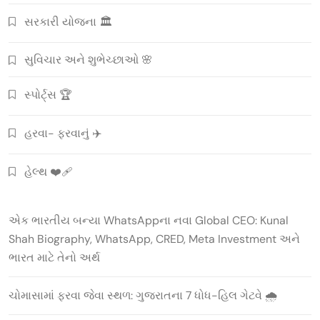
સરકારી યોજના 🏛️
સુવિચાર અને શુભેચ્છાઓ 🌸
સ્પોર્ટ્સ 🏆
હરવા- ફરવાનું ✈️
હેલ્થ ❤️‍🩹
એક ભારતીય બન્યા WhatsAppના નવા Global CEO: Kunal
Shah Biography, WhatsApp, CRED, Meta Investment અને
ભારત માટે તેનો અર્થ
ચોમાસામાં ફરવા જેવા સ્થળ: ગુજરાતના 7 ધોધ-હિલ ગેટવે 🌧️