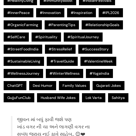
#HealthyLiving
#ImmunityBoost
#IndianFestivals
#InnerPeace
#Innovation
#Inspiration
#IPL2026
#OrganicFarming
#ParentingTips
#RelationshipGoals
#SelfCare
#Spirituality
#SpiritualJourney
#StreetFoodIndia
#StressRelief
#SuccessStory
#SustainableLiving
#TravelGuide
#ValentineWeek
#WellnessJourney
#WinterWellness
#YogaIndia
ChatGPT
Desi Humor
Family Values
Gujarati Jokes
GujjuFunClub
Husband Wife Jokes
Lok Varta
Sahitya
જીવન માં બધું ફાવી જશે પણ
ખાંડ વગર ની ચા અને લાગણી વગર ના
સબંધ જરાય નઈ ફાવે સાહેબ.. 😊❤️