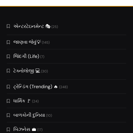
એન્ટરટેઇનમેન્ટ 🎭
(25)
જાણવા જેવું💡
(145)
જિંદગી (Life)
(7)
ટેક્નોલોજી 💻
(30)
ટ્રેન્ડિંગ (Trending) 🔥
(248)
ધાર્મિક 🚩
(24)
બાળકોની દુનિયા
(10)
બિઝનેસ 💼
(17)