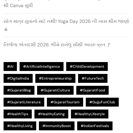
થી Canva સુધી
યોગ માત્ર યુવાનો માટે નથી! Yoga Day 2026 ની ખાસ થીમ જાણો
🧘
નિર્જળા એકાદશી 2026: ભીમે રાખેલું સૌથી અઘરું વ્રત 🚩
#AI
#ArtificialIntelligence
#ChildDevelopment
#DigitalIndia
#Entrepreneurship
#FutureTech
#GujaratiBlog
#GujaratiCulture
#GujaratiFood
#GujaratiLiterature
#GujaratTourism
#GujjuFunClub
#HealthTips
#HealthyEating
#HealthyLifestyle
#HealthyLiving
#ImmunityBoost
#IndianFestivals