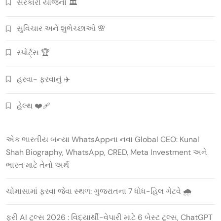
સરકારી યોજના 🏛️
સુવિચાર અને શુભેચ્છાઓ 🌸
સ્પોર્ટ્સ 🏆
હરવા- ફરવાનું ✈️
હેલ્થ ❤️‍🩹
એક ભારતીય બન્યા WhatsAppના નવા Global CEO: Kunal
Shah Biography, WhatsApp, CRED, Meta Investment અને
ભારત માટે તેનો અર્થ
ચોમાસામાં ફરવા જેવા સ્થળ: ગુજરાતના 7 ધોધ-હિલ ગેટવે 🌧️
ફ્રી AI ટૂલ્સ 2026 : વિદ્યાર્થી-વેપારી માટે 6 બેસ્ટ ટૂલ્સ, ChatGPT