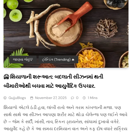
જાણવા જેવું💡
ટ્રેન્ડિંગ (Trending) 🔥
🥶 શિયાળાની શરૂઆત: બદલાતી સીઝનમાં થતી
બીમારીઓથી બચવા માટે આયુર્વેદિક ઉપચાર.
GujjuBlogs
November 27, 2025
0
1 Mins
શિયાળો એટલે ઠંડી હવા, લાંબી રાતો અને ગરમ કાંબળાની મજા. પણ
સાથે સાથે આ સીઝન આપણા શરીર માટે થોડા ચેલેન્જ પણ લઈને આવે
છે – જેમ કે સર્દી, ખાંસી, તાવ, સ્કિન ડ્રાયનેસ, સાંધામાં દુખાવો વગેરે.
આયુર્વેદ કહે છે કે આ સમય દરમિયાન વાત અને કફ દોષ વધારે સક્રિય