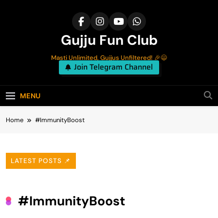
Skip
to
content
Gujju Fun Club
Masti Unlimited, Gujjus Unfiltered! 🎉😃
Join Telegram Channel
MENU
Home
#ImmunityBoost
LATEST POSTS 📌
#ImmunityBoost