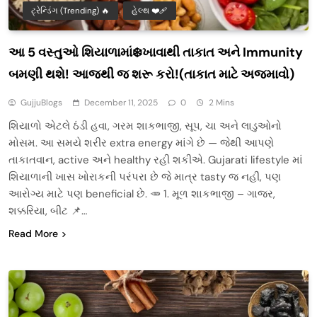
ટ્રેન્ડિંગ (Trending) 🔥
હેલ્થ ❤️‍🩹
આ 5 વસ્તુઓ શિયાળામાં❄️ખાવાથી તાકાત અને Immunity
બમણી થશે! આજથી જ શરૂ કરો!(તાકાત માટે અજમાવો)
GujjuBlogs
December 11, 2025
0
2 Mins
શિયાળો એટલે ઠંડી હવા, ગરમ શાકભાજી, સૂપ, ચા અને લાડુઓનો
મોસમ. આ સમયે શરીર extra energy માંગે છે — જેથી આપણે
તાકાતવાન, active અને healthy રહી શકીએ. Gujarati lifestyle માં
શિયાળાની ખાસ ખોરાકની પરંપરા છે જે માત્ર tasty જ નહીં, પણ
આરોગ્ય માટે પણ beneficial છે. 🥕 1. મૂળ શાકભાજી – ગાજર,
શક્કરિયા, બીટ 📌…
Read More