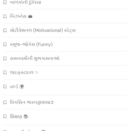
બાળકોની દુનિયા
બિઝનેસ 💼
મોટીવેશનલ (Motivational) સ્ટેટ્સ
રમૂજ-જોકેસ (Funny)
રામનવમીની શુભકામનાઓ
લાઇફસ્ટાઇલ ✨
વર્લ્ડ 🌍
વિકસિત ભારત@૨૦૪૭
શિક્ષણ 📚