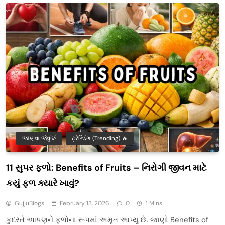
જાણવા જેવું💡
ટ્રેન્ડિંગ (Trending) 🔥
11 સુપર ફળો: Benefits of Fruits – નિરોગી જીવન માટે
કયું ફળ ક્યારે ખાવું?
GujjuBlogs
February 13, 2026
0
1 Mins
કુદરતે આપણને ફળોના રૂપમાં અમૃત આપ્યું છે. જાણો Benefits of