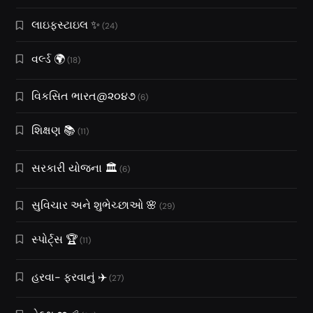
લાઇફસ્ટાઇલ ✨
(24)
વર્લ્ડ 🌍
(18)
વિકસિત ભારત@૨૦૪૭
(6)
શિક્ષણ 📚
(11)
સરકારી યોજના 🏛️
(6)
સુવિચાર અને શુભેચ્છાઓ 🌸
(29)
સ્પોર્ટ્સ 🏆
(11)
હરવા- ફરવાનું ✈️
(27)