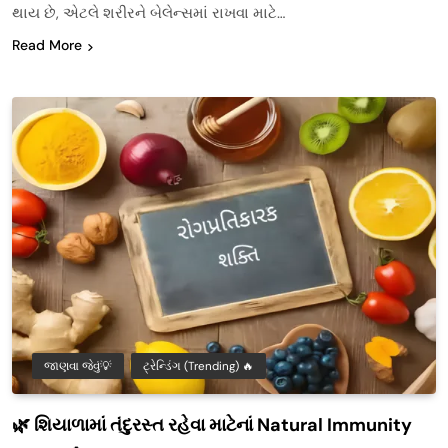
થાય છે, એટલે શરીરને બેલેન્સમાં રાખવા માટે…
Read More
જાણવા જેવું💡
ટ્રેન્ડિંગ (Trending) 🔥
🌿 શિયાળામાં તંદુરસ્ત રહેવા માટેનાં Natural Immunity