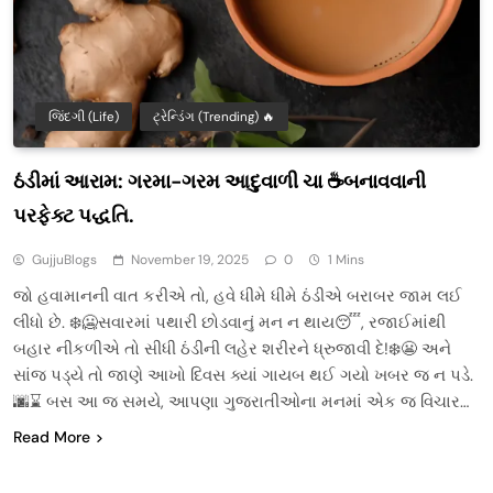
જિંદગી (Life)
ટ્રેન્ડિંગ (Trending) 🔥
ઠંડીમાં આરામ: ગરમા-ગરમ આદુવાળી ચા ☕બનાવવાની
પરફેક્ટ પદ્ધતિ.
GujjuBlogs
November 19, 2025
0
1 Mins
જો હવામાનની વાત કરીએ તો, હવે ધીમે ધીમે ઠંડીએ બરાબર જામ લઈ
લીધો છે. ❄️🥶સવારમાં પથારી છોડવાનું મન ન થાય😴, રજાઈમાંથી
બહાર નીકળીએ તો સીધી ઠંડીની લહેર શરીરને ધ્રુજાવી દે!❄️😬 અને
સાંજ પડ્યે તો જાણે આખો દિવસ ક્યાં ગાયબ થઈ ગયો ખબર જ ન પડે.
🌆⌛ બસ આ જ સમયે, આપણા ગુજરાતીઓના મનમાં એક જ વિચાર…
Read More