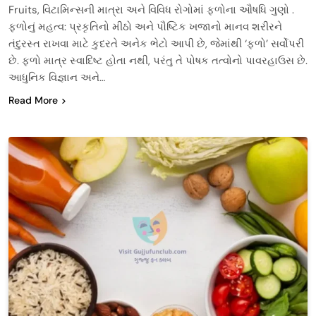
Fruits, વિટામિન્સની માત્રા અને વિવિધ રોગોમાં ફળોના ઔષધિ ગુણો .
ફળોનું મહત્વ: પ્રકૃતિનો મીઠો અને પૌષ્ટિક ખજાનો માનવ શરીરને
તંદુરસ્ત રાખવા માટે કુદરતે અનેક ભેટો આપી છે, જેમાંથી ‘ફળો’ સર્વોપરી
છે. ફળો માત્ર સ્વાદિષ્ટ હોતા નથી, પરંતુ તે પોષક તત્વોનો પાવરહાઉસ છે.
આધુનિક વિજ્ઞાન અને…
Read More