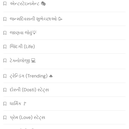
એન્ટરટેઇનમેન્ટ 🎭
જન્મદિવસની શુભેચ્છાઓ 🥳
જાણવા જેવું💡
જિંદગી (Life)
ટેક્નોલોજી 💻
ટ્રેન્ડિંગ (Trending) 🔥
દોસ્તી (Dosti) સ્ટેટ્સ
ધાર્મિક 🚩
પ્રેમ (Love) સ્ટેટ્સ