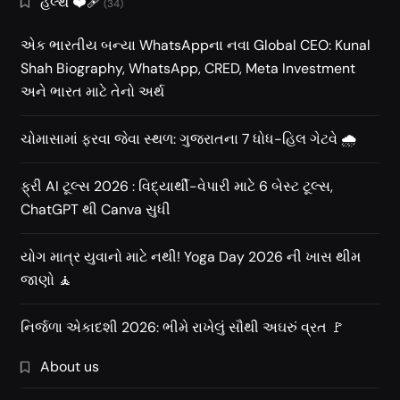
હેલ્થ ❤️‍🩹
(34)
એક ભારતીય બન્યા WhatsAppના નવા Global CEO: Kunal
Shah Biography, WhatsApp, CRED, Meta Investment
અને ભારત માટે તેનો અર્થ
ચોમાસામાં ફરવા જેવા સ્થળ: ગુજરાતના 7 ધોધ-હિલ ગેટવે 🌧️
ફ્રી AI ટૂલ્સ 2026 : વિદ્યાર્થી-વેપારી માટે 6 બેસ્ટ ટૂલ્સ,
ChatGPT થી Canva સુધી
યોગ માત્ર યુવાનો માટે નથી! Yoga Day 2026 ની ખાસ થીમ
જાણો 🧘
નિર્જળા એકાદશી 2026: ભીમે રાખેલું સૌથી અઘરું વ્રત 🚩
About us