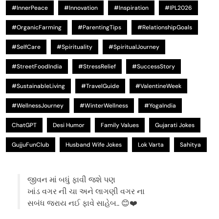
#InnerPeace
#Innovation
#Inspiration
#IPL2026
#OrganicFarming
#ParentingTips
#RelationshipGoals
#SelfCare
#Spirituality
#SpiritualJourney
#StreetFoodIndia
#StressRelief
#SuccessStory
#SustainableLiving
#TravelGuide
#ValentineWeek
#WellnessJourney
#WinterWellness
#YogaIndia
ChatGPT
Desi Humor
Family Values
Gujarati Jokes
GujjuFunClub
Husband Wife Jokes
Lok Varta
Sahitya
જીવન માં બધું ફાવી જશે પણ
ખાંડ વગર ની ચા અને લાગણી વગર ના
સબંધ જરાય નઈ ફાવે સાહેબ.. 😊❤️