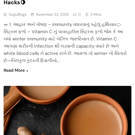
Hacks🍋
GujjuBlogs
November 22, 2025
0
2 Mins
🥗 1. આહાર અને પોષણ – immunity વધારવાનું પહેલું હથિયાર🍊
સિટ્રસ ફળો – Vitamin C નું પાવરહાઉસ સિટ્રસ ફળો જેમ કે આ
બધાં winter immunity માટે બેઝિક જરૂરિયાત છે. Vitamin C
આપણા શરીરની infection થી લડવાની capacity વધારે છે અને
white blood cells ને active રાખે છે. આમળા તો winter નો સિતારો
છે—બિલકુલ કુદરતી દિવાળીનો…
Read More