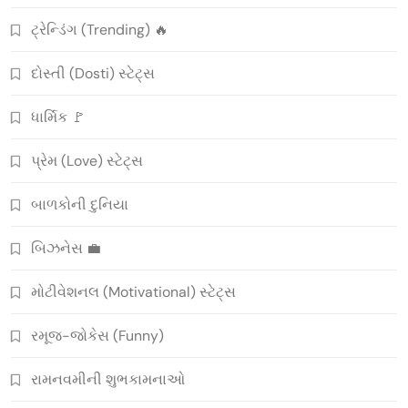
ટ્રેન્ડિંગ (Trending) 🔥
દોસ્તી (Dosti) સ્ટેટ્સ
ધાર્મિક 🚩
પ્રેમ (Love) સ્ટેટ્સ
બાળકોની દુનિયા
બિઝનેસ 💼
મોટીવેશનલ (Motivational) સ્ટેટ્સ
રમૂજ-જોકેસ (Funny)
રામનવમીની શુભકામનાઓ