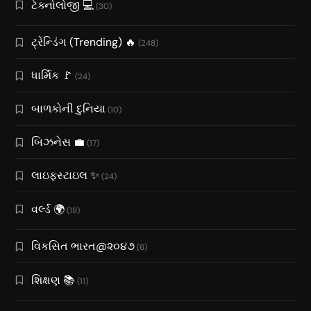
ટેક્નોલોજી 💻
(30)
ટ્રેન્ડિંગ (Trending) 🔥
(248)
ધાર્મિક 🚩
(24)
બાળકોની દુનિયા
(10)
બિઝનેસ 💼
(17)
લાઇફસ્ટાઇલ ✨
(24)
વર્લ્ડ 🌍
(18)
વિકસિત ભારત@૨૦૪૭
(6)
શિક્ષણ 📚
(11)