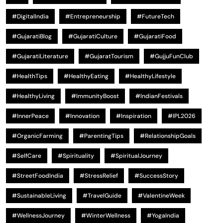
#DigitalIndia
#Entrepreneurship
#FutureTech
#GujaratiBlog
#GujaratiCulture
#GujaratiFood
#GujaratiLiterature
#GujaratTourism
#GujjuFunClub
#HealthTips
#HealthyEating
#HealthyLifestyle
#HealthyLiving
#ImmunityBoost
#IndianFestivals
#InnerPeace
#Innovation
#Inspiration
#IPL2026
#OrganicFarming
#ParentingTips
#RelationshipGoals
#SelfCare
#Spirituality
#SpiritualJourney
#StreetFoodIndia
#StressRelief
#SuccessStory
#SustainableLiving
#TravelGuide
#ValentineWeek
#WellnessJourney
#WinterWellness
#YogaIndia