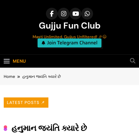
Skip
to
content
Gujju Fun Club
Masti Unlimited, Gujjus Unfiltered! 🎉😃
Join Telegram Channel
MENU
Home
હનુમાન જયંતિ ક્યારે છે
LATEST POSTS 📌
હનુમાન જયંતિ ક્યારે છે