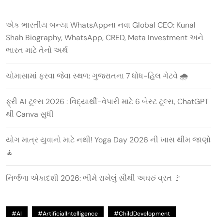
એક ભારતીય બન્યા WhatsAppના નવા Global CEO: Kunal
Shah Biography, WhatsApp, CRED, Meta Investment અને
ભારત માટે તેનો અર્થ
ચોમાસામાં ફરવા જેવા સ્થળ: ગુજરાતના 7 ધોધ-હિલ ગેટવે 🌧️
ફ્રી AI ટૂલ્સ 2026 : વિદ્યાર્થી-વેપારી માટે 6 બેસ્ટ ટૂલ્સ, ChatGPT
થી Canva સુધી
યોગ માત્ર યુવાનો માટે નથી! Yoga Day 2026 ની ખાસ થીમ જાણો
🧘
નિર્જળા એકાદશી 2026: ભીમે રાખેલું સૌથી અઘરું વ્રત 🚩
#AI
#ArtificialIntelligence
#ChildDevelopment