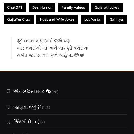
ChatGPT
Desi Humor
Family Values
Gujarati Jokes
GujjuFunClub
Husband Wife Jokes
Lok Varta
Sahitya
જીવન માં બધું ફાવી જશે પણ
ખાંડ વગર ની ચા અને લાગણી વગર ના
સબંધ જરાય નઈ ફાવે સાહેબ.. 😊❤️
એન્ટરટેઇનમેન્ટ 🎭
(25)
જાણવા જેવું💡
(145)
જિંદગી (Life)
(7)