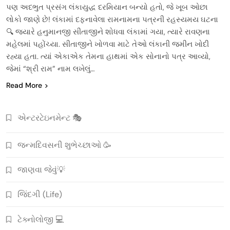
પણ અદભુત પ્રસંગ લંકાયુદ્ધ દરમિયાન બન્યો હતો, જે ખૂબ ઓછા
લોકો જાણે છે! લંકામાં દફનાવેલા રામનામના પત્રની રહસ્યમય ઘટના
🔍 જ્યારે હનુમાનજી સીતાજીને શોધવા લંકામાં ગયા, ત્યારે રાવણના
મહેલમાં પહોંચ્યા. સીતાજીને ખોળવા માટે તેઓ લંકાની જમીન ખોદી
રહ્યા હતા. ત્યાં એકાએક તેમના હાથમાં એક સોનાનો પત્ર આવ્યો,
જેમાં “શ્રી રામ” નામ લખેલું…
Read More
એન્ટરટેઇનમેન્ટ 🎭
જન્મદિવસની શુભેચ્છાઓ 🥳
જાણવા જેવું💡
જિંદગી (Life)
ટેક્નોલોજી 💻