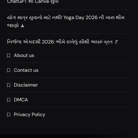
ChatGPT થી Canva સુધી
યોગ માત્ર યુવાનો માટે નથી! Yoga Day 2026 ની ખાસ થીમ
જાણો 🧘
નિર્જળા એકાદશી 2026: ભીમે રાખેલું સૌથી અઘરું વ્રત 🚩
About us
Contact us
Disclaimer
DMCA
Privacy Policy