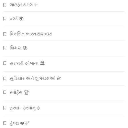
લાઇફસ્ટાઇલ ✨
વર્લ્ડ 🌍
વિકસિત ભારત@૨૦૪૭
શિક્ષણ 📚
સરકારી યોજના 🏛️
સુવિચાર અને શુભેચ્છાઓ 🌸
સ્પોર્ટ્સ 🏆
હરવા- ફરવાનું ✈️
હેલ્થ ❤️‍🩹