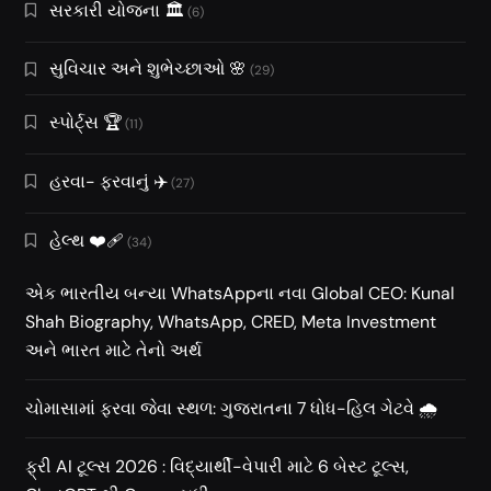
સરકારી યોજના 🏛️
(6)
સુવિચાર અને શુભેચ્છાઓ 🌸
(29)
સ્પોર્ટ્સ 🏆
(11)
હરવા- ફરવાનું ✈️
(27)
હેલ્થ ❤️‍🩹
(34)
એક ભારતીય બન્યા WhatsAppના નવા Global CEO: Kunal
Shah Biography, WhatsApp, CRED, Meta Investment
અને ભારત માટે તેનો અર્થ
ચોમાસામાં ફરવા જેવા સ્થળ: ગુજરાતના 7 ધોધ-હિલ ગેટવે 🌧️
ફ્રી AI ટૂલ્સ 2026 : વિદ્યાર્થી-વેપારી માટે 6 બેસ્ટ ટૂલ્સ,