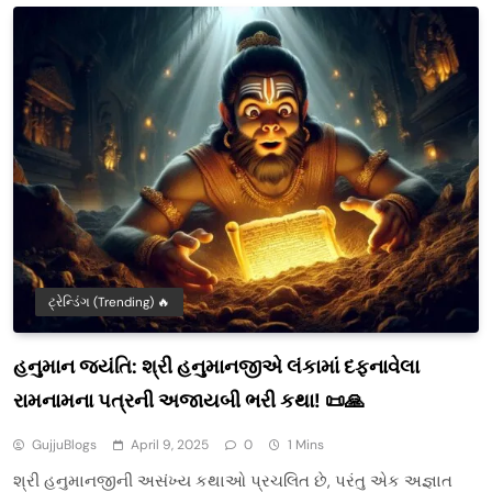
ટ્રેન્ડિંગ (Trending) 🔥
હનુમાન જયંતિ: શ્રી હનુમાનજીએ લંકામાં દફનાવેલા
રામનામના પત્રની અજાયબી ભરી કથા! 📜🙏
GujjuBlogs
April 9, 2025
0
1 Mins
શ્રી હનુમાનજીની અસંખ્ય કથાઓ પ્રચલિત છે, પરંતુ એક અજ્ઞાત