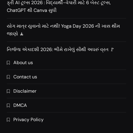
ફ્રી AI ટૂલ્સ 2026 : વિદ્યાર્થી-વેપારી માટે 6 બેસ્ટ ટૂલ્સ,
ChatGPT થી Canva સુધી
યોગ માત્ર યુવાનો માટે નથી! Yoga Day 2026 ની ખાસ થીમ
જાણો 🧘
નિર્જળા એકાદશી 2026: ભીમે રાખેલું સૌથી અઘરું વ્રત 🚩
About us
Contact us
Disclaimer
DMCA
Privacy Policy