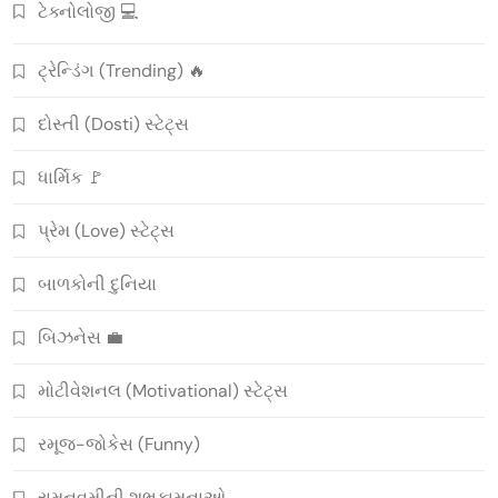
ટેક્નોલોજી 💻
ટ્રેન્ડિંગ (Trending) 🔥
દોસ્તી (Dosti) સ્ટેટ્સ
ધાર્મિક 🚩
પ્રેમ (Love) સ્ટેટ્સ
બાળકોની દુનિયા
બિઝનેસ 💼
મોટીવેશનલ (Motivational) સ્ટેટ્સ
રમૂજ-જોકેસ (Funny)
રામનવમીની શુભકામનાઓ