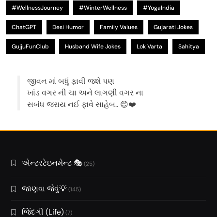
#WellnessJourney
#WinterWellness
#YogaIndia
ChatGPT
Desi Humor
Family Values
Gujarati Jokes
GujjuFunClub
Husband Wife Jokes
Lok Varta
Sahitya
જીવન માં બધું ફાવી જશે પણ
ખાંડ વગર ની ચા અને લાગણી વગર ના
સબંધ જરાય નઈ ફાવે સાહેબ.. 😊❤️
એન્ટરટેઇનમેન્ટ 🎭
(25)
જાણવા જેવું💡
(145)
જિંદગી (Life)
(7)