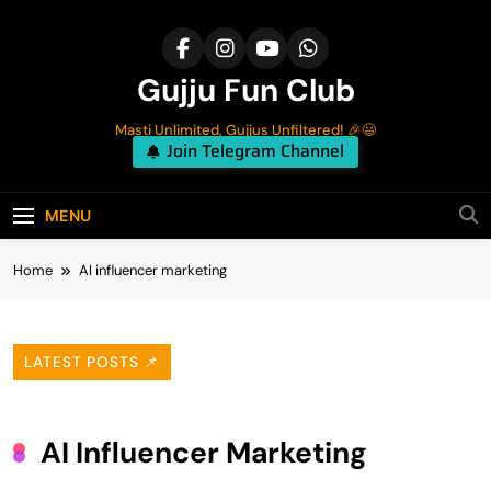
Skip
to
content
Gujju Fun Club
Masti Unlimited, Gujjus Unfiltered! 🎉😃
Join Telegram Channel
MENU
Home
AI influencer marketing
LATEST POSTS 📌
AI Influencer Marketing