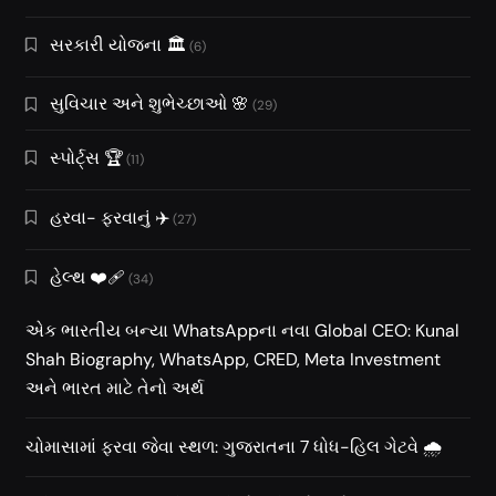
સરકારી યોજના 🏛️
(6)
સુવિચાર અને શુભેચ્છાઓ 🌸
(29)
સ્પોર્ટ્સ 🏆
(11)
હરવા- ફરવાનું ✈️
(27)
હેલ્થ ❤️‍🩹
(34)
એક ભારતીય બન્યા WhatsAppના નવા Global CEO: Kunal
Shah Biography, WhatsApp, CRED, Meta Investment
અને ભારત માટે તેનો અર્થ
ચોમાસામાં ફરવા જેવા સ્થળ: ગુજરાતના 7 ધોધ-હિલ ગેટવે 🌧️