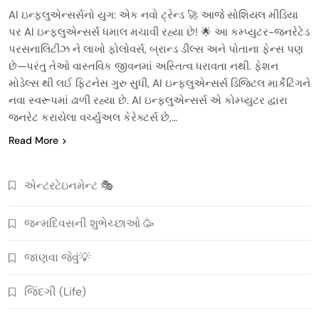
AI ઇન્ફ્લુએન્સર્સનો યુગ: એક નવો ટ્રેન્ડ 🚀 આજે સોશિયલ મીડિયા
પર AI ઇન્ફ્લુએન્સર્સ ધમાલ મચાવી રહ્યા છે! 🌟 આ કમ્પ્યુટર-જનરેટેડ
પરસનાલિટીઝ ને લાખો ફોલોવર્સ, બ્રાન્ડ ડીલ્સ અને પોતાના ફેન્સ પણ
છે—પરંતુ તેઓ વાસ્તવિક જીવનમાં અસ્તિત્વ ધરાવતા નથી. ફેશન
મોડેલ્સ થી લઈ ફિટનેસ ગુરુ સુધી, AI ઇન્ફ્લુએન્સર્સ ડિજિટલ માર્કેટિંગને
નવા સ્વરૂપમાં ઢાળી રહ્યા છે. AI ઇન્ફ્લુએન્સર્સ એ કોમ્પ્યુટર દ્વારા
જનરેટ કરાયેલા વર્ચ્યુઅલ કેરેક્ટર્સ છે,…
Read More
એન્ટરટેઇનમેન્ટ 🎭
જન્મદિવસની શુભેચ્છાઓ 🥳
જાણવા જેવું💡
જિંદગી (Life)