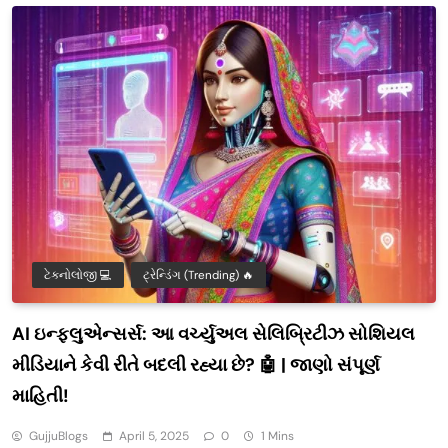
ટેક્નોલોજી 💻
ટ્રેન્ડિંગ (Trending) 🔥
AI ઇન્ફ્લુએન્સર્સ: આ વર્ચ્યુઅલ સેલિબ્રિટીઝ સોશિયલ
મીડિયાને કેવી રીતે બદલી રહ્યા છે? 🤖 | જાણો સંપૂર્ણ
માહિતી!
GujjuBlogs
April 5, 2025
0
1 Mins