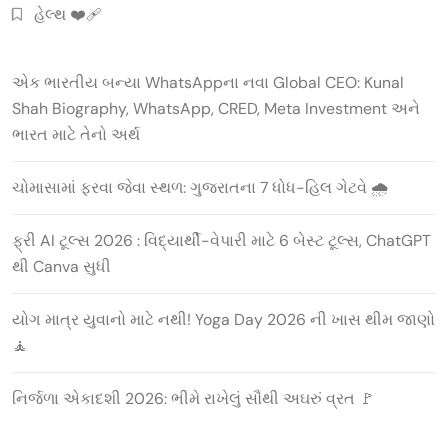
હેલ્થ ❤️‍🩹
એક ભારતીય બન્યા WhatsAppના નવા Global CEO: Kunal
Shah Biography, WhatsApp, CRED, Meta Investment અને
ભારત માટે તેનો અર્થ
ચોમાસામાં ફરવા જેવા સ્થળ: ગુજરાતના 7 ધોધ-હિલ ગેટવે 🌧️
ફ્રી AI ટૂલ્સ 2026 : વિદ્યાર્થી-વેપારી માટે 6 બેસ્ટ ટૂલ્સ, ChatGPT
થી Canva સુધી
યોગ માત્ર યુવાનો માટે નથી! Yoga Day 2026 ની ખાસ થીમ જાણો
🧘
નિર્જળા એકાદશી 2026: ભીમે રાખેલું સૌથી અઘરું વ્રત 🚩