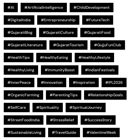
#AI
#ArtificialIntelligence
#ChildDevelopment
#DigitalIndia
#Entrepreneurship
#FutureTech
#GujaratiBlog
#GujaratiCulture
#GujaratiFood
#GujaratiLiterature
#GujaratTourism
#GujjuFunClub
#HealthTips
#HealthyEating
#HealthyLifestyle
#HealthyLiving
#ImmunityBoost
#IndianFestivals
#InnerPeace
#Innovation
#Inspiration
#IPL2026
#OrganicFarming
#ParentingTips
#RelationshipGoals
#SelfCare
#Spirituality
#SpiritualJourney
#StreetFoodIndia
#StressRelief
#SuccessStory
#SustainableLiving
#TravelGuide
#ValentineWeek