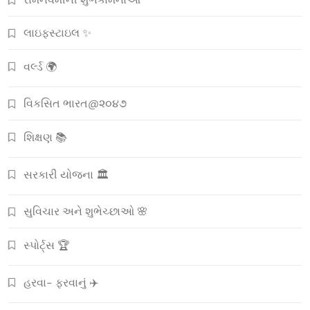
લાઇફસ્ટાઇલ ✨
વર્લ્ડ 🌍
વિકસિત ભારત@૨૦૪૭
શિક્ષણ 📚
સરકારી યોજના 🏛️
સુવિચાર અને શુભેચ્છાઓ 🌸
સ્પોર્ટ્સ 🏆
હરવા- ફરવાનું ✈️