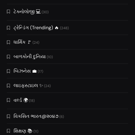
ટેક્નોલોજી 💻
(30)
ટ્રેન્ડિંગ (Trending) 🔥
(248)
ધાર્મિક 🚩
(24)
બાળકોની દુનિયા
(10)
બિઝનેસ 💼
(17)
લાઇફસ્ટાઇલ ✨
(24)
વર્લ્ડ 🌍
(18)
વિકસિત ભારત@૨૦૪૭
(6)
શિક્ષણ 📚
(11)