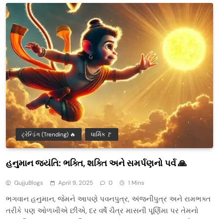
ટ્રેન્ડિંગ (Trending) 🔥
ધાર્મિક 🚩
હનુમાન જયંતિ: ભક્તિ, શક્તિ અને સમર્પણનો પર્વ 🙏
GujjuBlogs
April 9, 2025
0
1 Mins
ભગવાન હનુમાન, જેમને આપણે પવનપુત્ર, અંજનીપુત્ર અને રામભક્ત
તરીકે પણ ઓળખીએ છીએ, દર વર્ષે ચૈત્ર માસની પૂર્ણિમા પર તેમનો