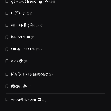
ટ્રેન્ડિંગ (Trending) 🔥
(248)
ધાર્મિક 🚩
(24)
બાળકોની દુનિયા
(10)
બિઝનેસ 💼
(17)
લાઇફસ્ટાઇલ ✨
(24)
વર્લ્ડ 🌍
(18)
વિકસિત ભારત@૨૦૪૭
(6)
શિક્ષણ 📚
(11)
સરકારી યોજના 🏛️
(6)