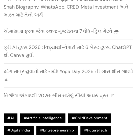
Shah Biography, WhatsApp, CRED, Meta Investment અને
ભારત માટે તેનો અર્થ
ચોમાસામાં ફરવા જેવા સ્થળ: ગુજરાતના 7 ધોધ-હિલ ગેટવે 🌧️
ફ્રી AI ટૂલ્સ 2026 : વિદ્યાર્થી-વેપારી માટે 6 બેસ્ટ ટૂલ્સ, ChatGPT
થી Canva સુધી
યોગ માત્ર યુવાનો માટે નથી! Yoga Day 2026 ની ખાસ થીમ જાણો
🧘
નિર્જળા એકાદશી 2026: ભીમે રાખેલું સૌથી અઘરું વ્રત 🚩
#AI
#ArtificialIntelligence
#ChildDevelopment
#DigitalIndia
#Entrepreneurship
#FutureTech