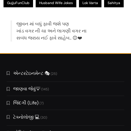
GujjuFunClub
Husband Wife Jokes
Lok Varta
Sahitya
જીવન માં બધું ફાવી જશે પણ
ખાંડ વગર ની ચા અને લાગણી વગર ના
સબંધ જરાય નઈ ફાવે સાહેબ.. 😊❤️
એન્ટરટેઇનમેન્ટ 🎭
(25)
જાણવા જેવું💡
(145)
જિંદગી (Life)
(7)
ટેક્નોલોજી 💻
(30)