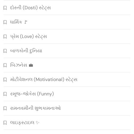
દોસ્તી (Dosti) સ્ટેટ્સ
ધાર્મિક 🚩
પ્રેમ (Love) સ્ટેટ્સ
બાળકોની દુનિયા
બિઝનેસ 💼
મોટીવેશનલ (Motivational) સ્ટેટ્સ
રમૂજ-જોકેસ (Funny)
રામનવમીની શુભકામનાઓ
લાઇફસ્ટાઇલ ✨