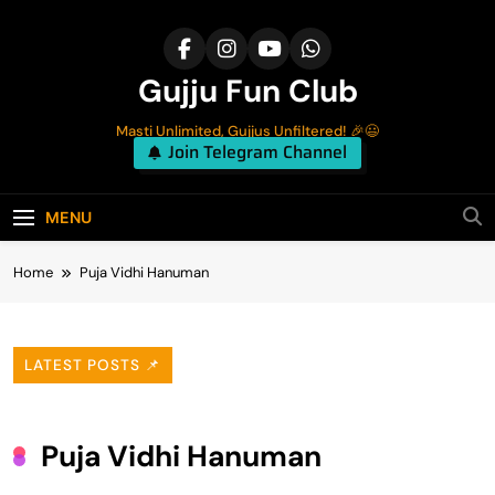
Skip
to
content
Gujju Fun Club
Masti Unlimited, Gujjus Unfiltered! 🎉😃
Join Telegram Channel
MENU
Home
Puja Vidhi Hanuman
LATEST POSTS 📌
Puja Vidhi Hanuman