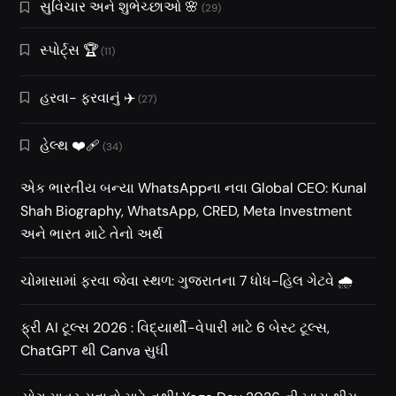
સુવિચાર અને શુભેચ્છાઓ 🌸
(29)
સ્પોર્ટ્સ 🏆
(11)
હરવા- ફરવાનું ✈️
(27)
હેલ્થ ❤️‍🩹
(34)
એક ભારતીય બન્યા WhatsAppના નવા Global CEO: Kunal
Shah Biography, WhatsApp, CRED, Meta Investment
અને ભારત માટે તેનો અર્થ
ચોમાસામાં ફરવા જેવા સ્થળ: ગુજરાતના 7 ધોધ-હિલ ગેટવે 🌧️
ફ્રી AI ટૂલ્સ 2026 : વિદ્યાર્થી-વેપારી માટે 6 બેસ્ટ ટૂલ્સ,
ChatGPT થી Canva સુધી