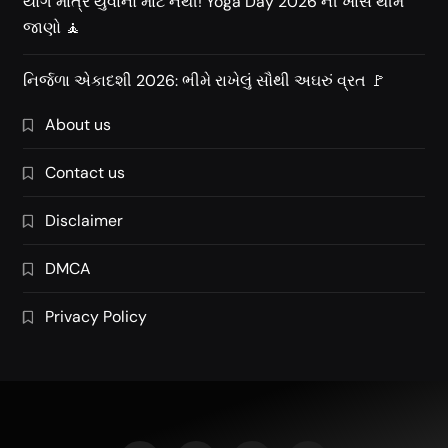
યોગ માત્ર યુવાનો માટે નથી! Yoga Day 2026 ની ખાસ થીમ
જાણો 🧘
નિર્જળા એકાદશી 2026: ભીમે રાખેલું સૌથી અઘરું વ્રત 🚩
About us
Contact us
Disclaimer
DMCA
Privacy Policy