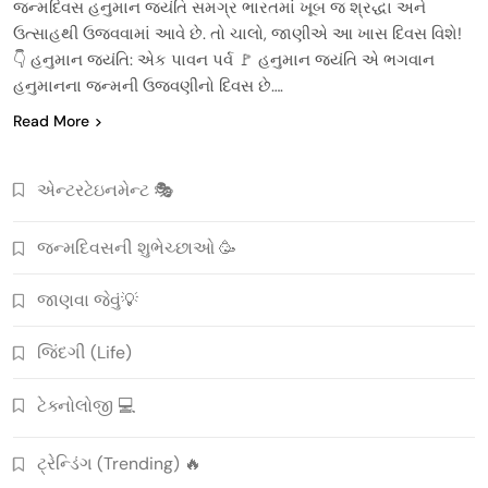
જન્મદિવસ હનુમાન જયંતિ સમગ્ર ભારતમાં ખૂબ જ શ્રદ્ધા અને
ઉત્સાહથી ઉજવવામાં આવે છે. તો ચાલો, જાણીએ આ ખાસ દિવસ વિશે!
👇 હનુમાન જયંતિ: એક પાવન પર્વ 🚩 હનુમાન જયંતિ એ ભગવાન
હનુમાનના જન્મની ઉજવણીનો દિવસ છે….
Read More
એન્ટરટેઇનમેન્ટ 🎭
જન્મદિવસની શુભેચ્છાઓ 🥳
જાણવા જેવું💡
જિંદગી (Life)
ટેક્નોલોજી 💻
ટ્રેન્ડિંગ (Trending) 🔥