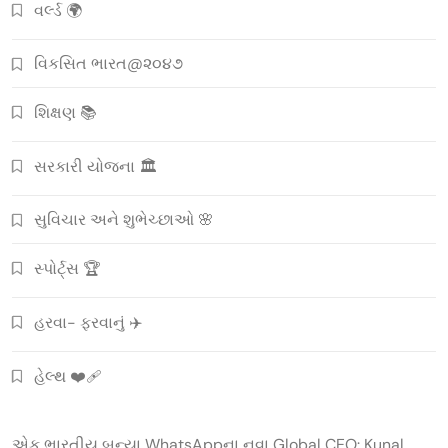
વર્લ્ડ 🌍
વિકસિત ભારત@૨૦૪૭
શિક્ષણ 📚
સરકારી યોજના 🏛️
સુવિચાર અને શુભેચ્છાઓ 🌸
સ્પોર્ટ્સ 🏆
હરવા- ફરવાનું ✈️
હેલ્થ ❤️‍🩹
એક ભારતીય બન્યા WhatsAppના નવા Global CEO: Kunal