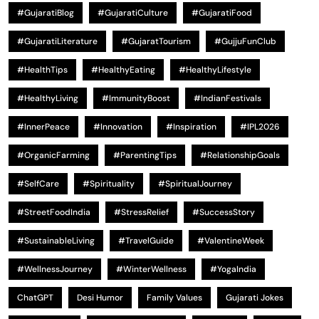
#GujaratiBlog
#GujaratiCulture
#GujaratiFood
#GujaratiLiterature
#GujaratTourism
#GujjuFunClub
#HealthTips
#HealthyEating
#HealthyLifestyle
#HealthyLiving
#ImmunityBoost
#IndianFestivals
#InnerPeace
#Innovation
#Inspiration
#IPL2026
#OrganicFarming
#ParentingTips
#RelationshipGoals
#SelfCare
#Spirituality
#SpiritualJourney
#StreetFoodIndia
#StressRelief
#SuccessStory
#SustainableLiving
#TravelGuide
#ValentineWeek
#WellnessJourney
#WinterWellness
#YogaIndia
ChatGPT
Desi Humor
Family Values
Gujarati Jokes