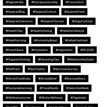
#DigitalIndia
#Entrepreneurship
#FutureTech
#GujaratiBlog
#GujaratiCulture
#GujaratiFood
#GujaratiLiterature
#GujaratTourism
#GujjuFunClub
#HealthTips
#HealthyEating
#HealthyLifestyle
#HealthyLiving
#ImmunityBoost
#IndianFestivals
#InnerPeace
#Innovation
#Inspiration
#IPL2026
#OrganicFarming
#ParentingTips
#RelationshipGoals
#SelfCare
#Spirituality
#SpiritualJourney
#StreetFoodIndia
#StressRelief
#SuccessStory
#SustainableLiving
#TravelGuide
#ValentineWeek
#WellnessJourney
#WinterWellness
#YogaIndia