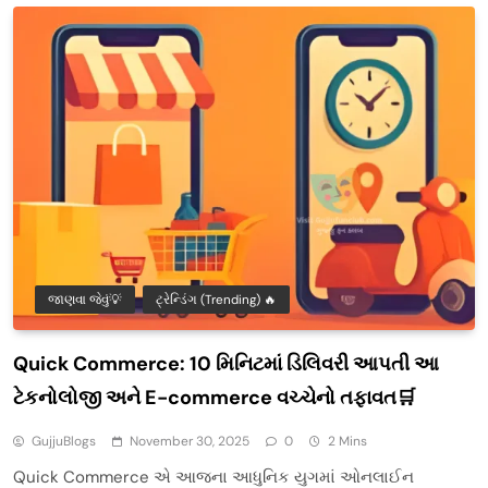
જાણવા જેવું💡
ટ્રેન્ડિંગ (Trending) 🔥
Quick Commerce: 10 મિનિટમાં ડિલિવરી આપતી આ
ટેકનોલોજી અને E-commerce વચ્ચેનો તફાવત🛒
GujjuBlogs
November 30, 2025
0
2 Mins
Quick Commerce એ આજના આધુનિક યુગમાં ઓનલાઈન