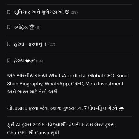
સુવિચાર અને શુભેચ્છાઓ 🌸
(29)
સ્પોર્ટ્સ 🏆
(11)
હરવા- ફરવાનું ✈️
(27)
હેલ્થ ❤️‍🩹
(34)
એક ભારતીય બન્યા WhatsAppના નવા Global CEO: Kunal
Shah Biography, WhatsApp, CRED, Meta Investment
અને ભારત માટે તેનો અર્થ
ચોમાસામાં ફરવા જેવા સ્થળ: ગુજરાતના 7 ધોધ-હિલ ગેટવે 🌧️
ફ્રી AI ટૂલ્સ 2026 : વિદ્યાર્થી-વેપારી માટે 6 બેસ્ટ ટૂલ્સ,
ChatGPT થી Canva સુધી