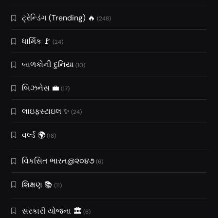
ટ્રેન્ડિંગ (Trending) 🔥
(248)
ધાર્મિક 🚩
(24)
બાળકોની દુનિયા
(10)
બિઝનેસ 💼
(17)
લાઇફસ્ટાઇલ ✨
(24)
વર્લ્ડ 🌍
(18)
વિકસિત ભારત@૨૦૪૭
(6)
શિક્ષણ 📚
(11)
સરકારી યોજના 🏛️
(6)