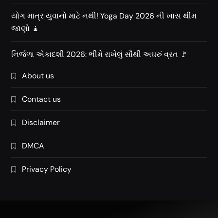
યોગ માત્ર યુવાનો માટે નથી! Yoga Day 2026 ની ખાસ થીમ
જાણો 🧘
નિર્જળા એકાદશી 2026: ભીમે રાખેલું સૌથી અઘરું વ્રત 🚩
About us
Contact us
Disclaimer
DMCA
Privacy Policy