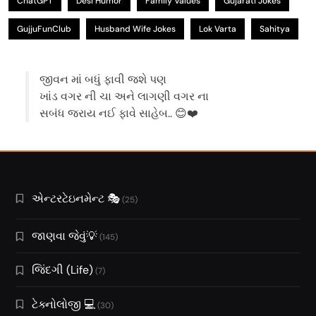
ChatGPT
Desi Humor
Family Values
Gujarati Jokes
GujjuFunClub
Husband Wife Jokes
Lok Varta
Sahitya
જીવન માં બધું ફાવી જશે પણ
ખાંડ વગર ની ચા અને લાગણી વગર ના
સબંધ જરાય નઈ ફાવે સાહેબ.. 😊❤️
એન્ટરટેઇનમેન્ટ 🎭
(25)
જાણવા જેવું💡
(145)
જિંદગી (Life)
(7)
ટેક્નોલોજી 💻
(30)