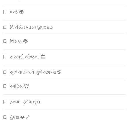
વર્લ્ડ 🌍
વિકસિત ભારત@૨૦૪૭
શિક્ષણ 📚
સરકારી યોજના 🏛️
સુવિચાર અને શુભેચ્છાઓ 🌸
સ્પોર્ટ્સ 🏆
હરવા- ફરવાનું ✈️
હેલ્થ ❤️‍🩹