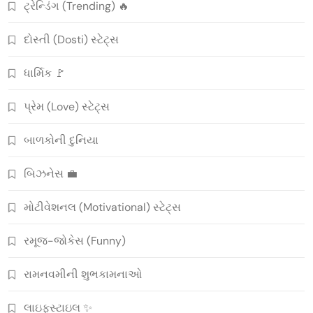
ટ્રેન્ડિંગ (Trending) 🔥
દોસ્તી (Dosti) સ્ટેટ્સ
ધાર્મિક 🚩
પ્રેમ (Love) સ્ટેટ્સ
બાળકોની દુનિયા
બિઝનેસ 💼
મોટીવેશનલ (Motivational) સ્ટેટ્સ
રમૂજ-જોકેસ (Funny)
રામનવમીની શુભકામનાઓ
લાઇફસ્ટાઇલ ✨