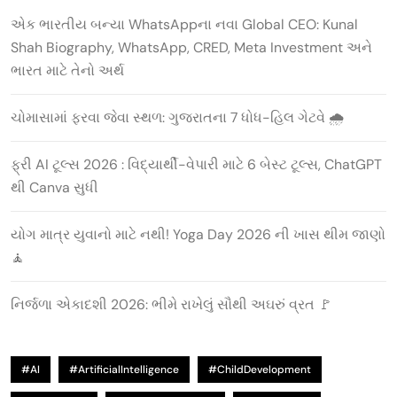
એક ભારતીય બન્યા WhatsAppના નવા Global CEO: Kunal
Shah Biography, WhatsApp, CRED, Meta Investment અને
ભારત માટે તેનો અર્થ
ચોમાસામાં ફરવા જેવા સ્થળ: ગુજરાતના 7 ધોધ-હિલ ગેટવે 🌧️
ફ્રી AI ટૂલ્સ 2026 : વિદ્યાર્થી-વેપારી માટે 6 બેસ્ટ ટૂલ્સ, ChatGPT
થી Canva સુધી
યોગ માત્ર યુવાનો માટે નથી! Yoga Day 2026 ની ખાસ થીમ જાણો
🧘
નિર્જળા એકાદશી 2026: ભીમે રાખેલું સૌથી અઘરું વ્રત 🚩
#AI
#ArtificialIntelligence
#ChildDevelopment