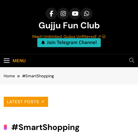
Skip
to
content
Gujju Fun Club
Masti Unlimited, Gujjus Unfiltered! 🎉😃
Join Telegram Channel
MENU
Home
#SmartShopping
LATEST POSTS 📌
#SmartShopping