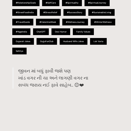
#RelationshipGoals
#SelfCare
#Spirituality
#SpiritualJourney
#StreetFoodIndia
#StressRelief
#SuccessStory
#SustainableLiving
#TravelGuide
#ValentineWeek
#WellnessJourney
#WinterWellness
#YogaIndia
ChatGPT
Desi Humor
Family Values
Gujarati Jokes
GujjuFunClub
Husband Wife Jokes
Lok Varta
Sahitya
જીવન માં બધું ફાવી જશે પણ
ખાંડ વગર ની ચા અને લાગણી વગર ના
સબંધ જરાય નઈ ફાવે સાહેબ.. 😊❤️