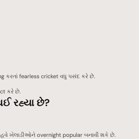
.
કરતાં fearless cricket વધુ પસંદ કરે છે.
t કરે છે.
ઈ રહ્યા છે?
 હવે ખેલાડીઓને overnight popular બનાવી શકે છે.