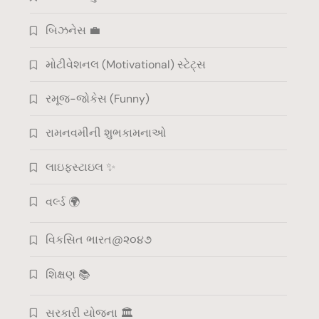
બિઝનેસ 💼
મોટીવેશનલ (Motivational) સ્ટેટ્સ
રમૂજ-જોકેસ (Funny)
રામનવમીની શુભકામનાઓ
લાઇફસ્ટાઇલ ✨
વર્લ્ડ 🌍
વિકસિત ભારત@૨૦૪૭
શિક્ષણ 📚
સરકારી યોજના 🏛️