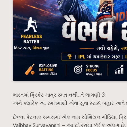
ભારતમાં ક્રિકેટ માત્ર રમત નથી…તે લાગણી છે.
અને ક્યારેક આ રમતમાંથી એવા યુવા સ્ટાર્સ બહાર આવે
છેલ્લા કેટલાક સમયમાં એક નામ સોશિયલ મીડિયા, ક્રિકે
Vaibhav Suryavanshi – આ છોકરામાં કંઈક અલગ છે.