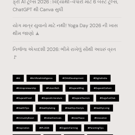
ફ્રી AI ટૂલ્સ 2026 : વિદ્યાર્થી-વેપારી માટે 6 બેસ્ટ ટૂલ્સ,
ChatGPT થી Canva સુધી
યોગ માત્ર યુવાનો માટે નથી! Yoga Day 2026 ની ખાસ
થીમ જાણો 🧘
નિર્જળા એકાદશી 2026: ભીમે રાખેલું સૌથી અઘરું વ્રત
🚩
#AI
#ArtificialIntelligence
#ChildDevelopment
#DigitalIndia
#Entrepreneurship
#FutureTech
#GujaratiBlog
#GujaratiCulture
#GujaratiFood
#GujaratiLiterature
#GujaratTourism
#GujjuFunClub
#HealthTips
#HealthyEating
#HealthyLifestyle
#HealthyLiving
#ImmunityBoost
#IndianFestivals
#InnerPeace
#Innovation
#Inspiration
#IPL2026
#OrganicFarming
#ParentingTips