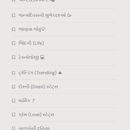
જન્મદિવસની શુભેચ્છાઓ 🥳
જાણવા જેવું💡
જિંદગી (Life)
ટેક્નોલોજી 💻
ટ્રેન્ડિંગ (Trending) 🔥
દોસ્તી (Dosti) સ્ટેટ્સ
ધાર્મિક 🚩
પ્રેમ (Love) સ્ટેટ્સ
બાળકોની દુનિયા