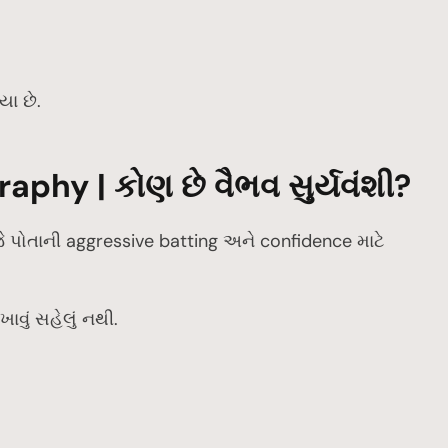
યા છે.
phy | કોણ છે વૈભવ સુર્યવંશી?
ે પોતાની aggressive batting અને confidence માટે
ાવું સહેલું નથી.