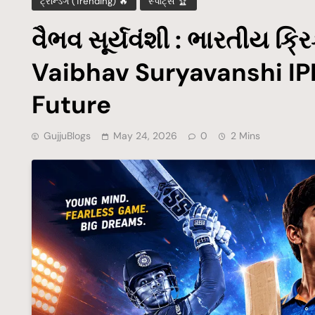
ટ્રેન્ડિંગ (Trending) 🔥
સ્પોર્ટ્સ 🏆
વૈભવ સૂર્યવંશી : ભારતીય ક્ર
Vaibhav Suryavanshi IPL
Future
GujjuBlogs
May 24, 2026
0
2 Mins