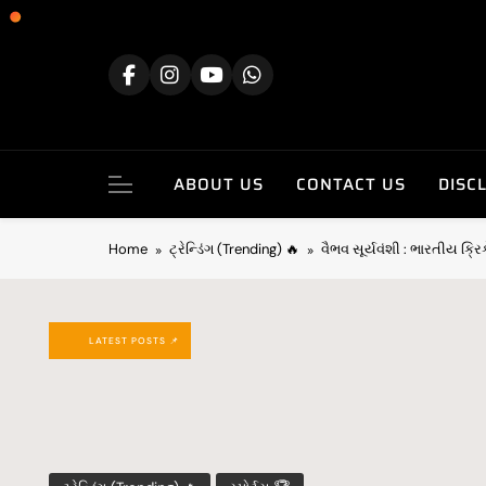
ABOUT US
CONTACT US
DISC
Home
ટ્રેન્ડિંગ (Trending) 🔥
વૈભવ સૂર્યવંશી : ભારતીય ક્ર
LATEST POSTS 📌