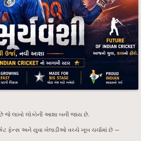
 છે જે લાખો લોકોની આશા બની જાય છે.
ટ ફેન્સ અને યુવા ખેલાડીઓ વચ્ચે ખૂબ ચર્ચામાં છે —