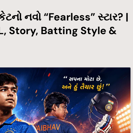
િકેટનો નવો “Fearless” સ્ટાર? |
, Story, Batting Style &