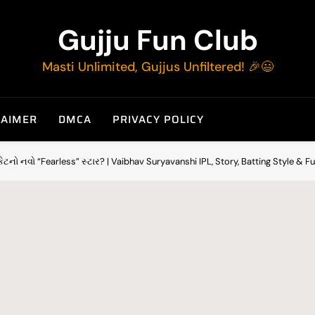
Gujju Fun Club
Masti Unlimited, Gujjus Unfiltered! 🎉😃
LAIMER
DMCA
PRIVACY POLICY
િકેટનો નવો “Fearless” સ્ટાર? | Vaibhav Suryavanshi IPL, Story, Batting Style & F