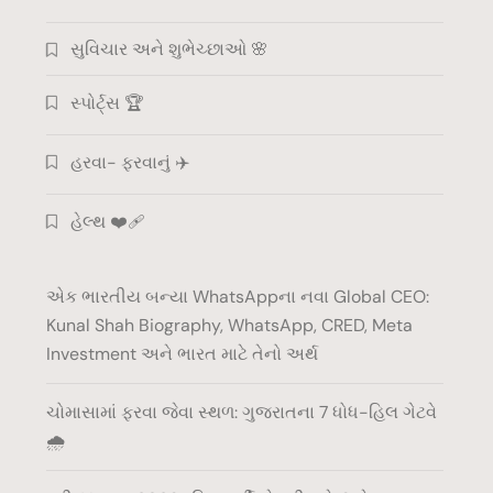
સુવિચાર અને શુભેચ્છાઓ 🌸
સ્પોર્ટ્સ 🏆
હરવા- ફરવાનું ✈️
હેલ્થ ❤️‍🩹
એક ભારતીય બન્યા WhatsAppના નવા Global CEO:
Kunal Shah Biography, WhatsApp, CRED, Meta
Investment અને ભારત માટે તેનો અર્થ
ચોમાસામાં ફરવા જેવા સ્થળ: ગુજરાતના 7 ધોધ-હિલ ગેટવે
🌧️