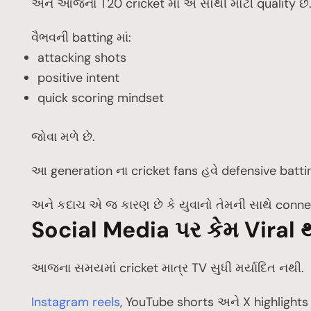
અને આજના T20 cricket માં એ સૌથી મોટી quality છે
વૈભવની batting માં:
attacking shots
positive intent
quick scoring mindset
જોવા મળે છે.
આ generation ના cricket fans હવે defensive batting 
અને કદાચ એ જ કારણ છે કે યુવાનો તેમની સાથે connec
Social Media પર કેમ Viral થ
આજના સમયમાં cricket માત્ર TV સુધી મર્યાદિત નથી.
Instagram reels
, YouTube shorts અને X highlights