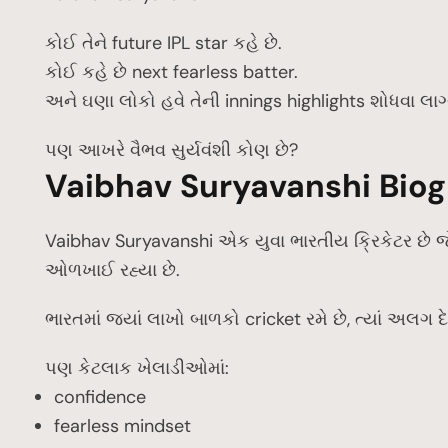
કોઈ તેને future IPL star કહે છે.
કોઈ કહે છે next fearless batter.
અને ઘણા લોકો હવે તેની innings highlights શોધવા લાગ્
પણ આખરે વૈભવ સુર્યવંશી કોણ છે?
Vaibhav Suryavanshi Biogra
Vaibhav Suryavanshi એક યુવા ભારતીય ક્રિકેટર છે જ
ઓળખાઈ રહ્યા છે.
ભારતમાં જ્યાં લાખો બાળકો cricket રમે છે, ત્યાં અલગ દેખ
પણ કેટલાક ખેલાડીઓમાં:
confidence
fearless mindset