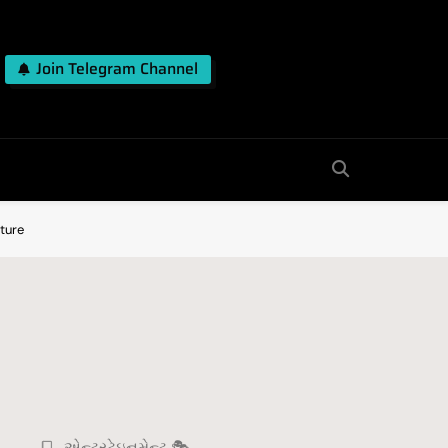
Join Telegram Channel
uture
એન્ટરટેઇનમેન્ટ 🎭